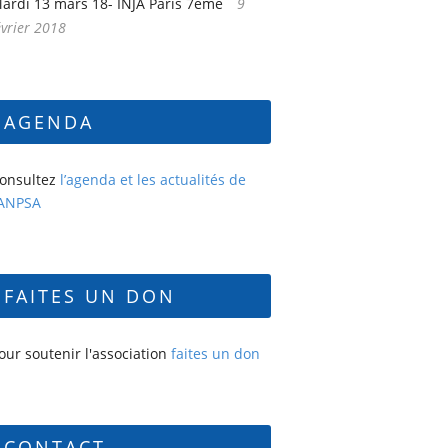
ardi 13 mars 18- INJA Paris 7ème
9
évrier 2018
AGENDA
onsultez
l’agenda et les actualités de
’ANPSA
FAITES UN DON
our soutenir l'association
faites un don
CONTACT