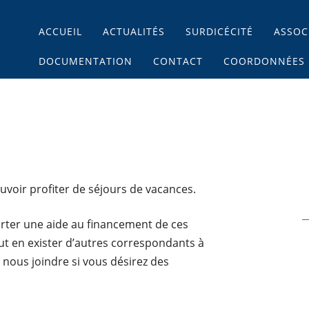
Main menu
Skip
ACCUEIL
ACTUALITÉS
SURDICÉCITÉ
ASSOC
to
content
DOCUMENTATION
CONTACT
COORDONNÉES
voir profiter de séjours de vacances.
rter une aide au financement de ces
peut en exister d’autres correspondants à
à nous joindre si vous désirez des