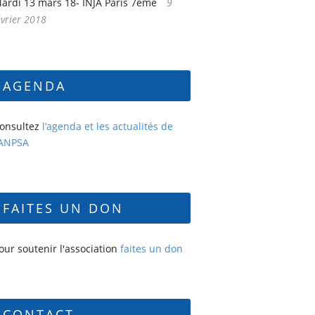
ardi 13 mars 18- INJA Paris 7ème
9
évrier 2018
AGENDA
onsultez
l’agenda et les actualités de
’ANPSA
FAITES UN DON
our soutenir l'association
faites un don
CONTACT