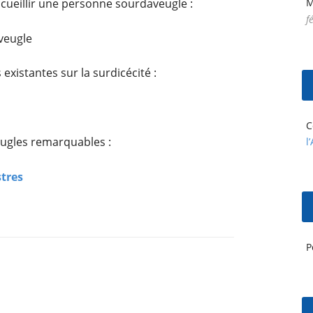
ueillir une personne sourdaveugle :
M
f
veugle
existantes sur la surdicécité :
C
ugles remarquables :
l
tres
P