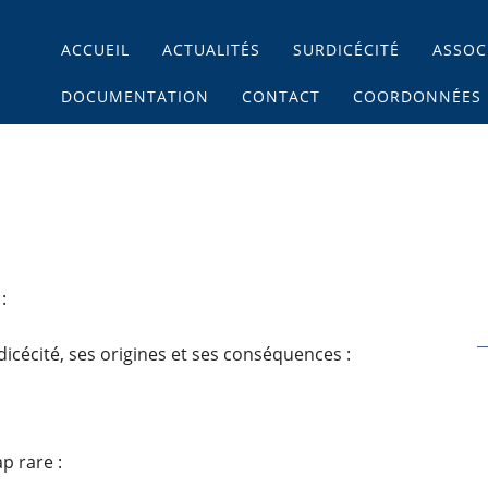
Main menu
Skip
ACCUEIL
ACTUALITÉS
SURDICÉCITÉ
ASSOC
to
content
DOCUMENTATION
CONTACT
COORDONNÉES
:
rdicécité, ses origines et ses conséquences :
p rare :