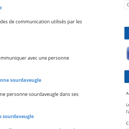
e
des de communication utilisés par les
ommuniquer avec une personne
nne sourdaveugle
A
ne personne sourdaveugle dans ses
L
l
e sourdaveugle
C