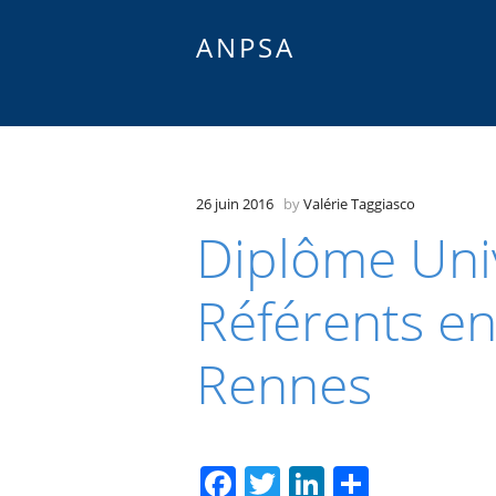
ANPSA
26 juin 2016
by
Valérie Taggiasco
Diplôme Univ
Référents en
Rennes
F
T
Li
P