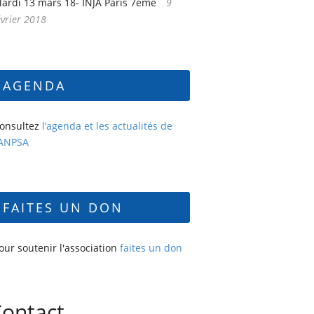
ardi 13 mars 18- INJA Paris 7ème
9
évrier 2018
AGENDA
onsultez
l’agenda et les actualités de
’ANPSA
FAITES UN DON
our soutenir l'association
faites un don
ontact