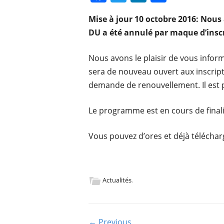
a
w
n
ar
Mise à jour 10 octobre 2016: Nous 
c
itt
k
ta
DU a été annulé par maque d’inscr
e
er
e
g
b
dI
er
Nous avons le plaisir de vous inform
o
n
sera de nouveau ouvert aux inscript
demande de renouvellement. Il est 
o
k
Le programme est en cours de finali
Vous pouvez d’ores et déjà télécha
Actualités
.
← Previous