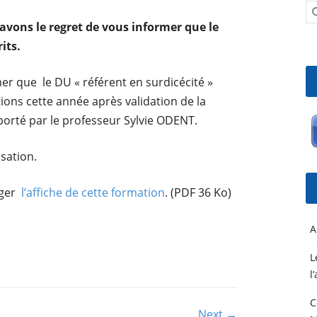
avons le regret de vous informer que le
its.
er que le DU « référent en surdicécité »
ions cette année après validation de la
porté par le professeur Sylvie ODENT.
sation.
rger
l’affiche de cette formation
. (PDF 36 Ko)
A
L
l
C
Next →