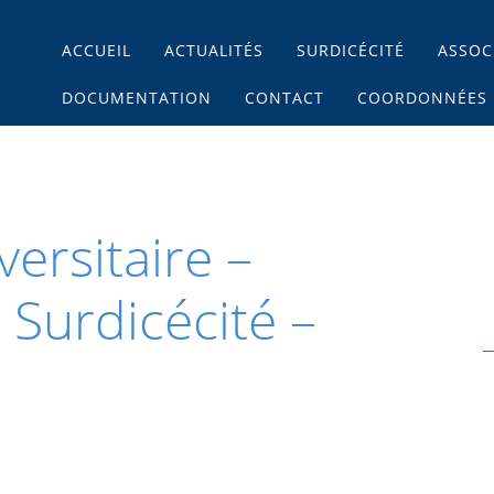
Main menu
Skip
ACCUEIL
ACTUALITÉS
SURDICÉCITÉ
ASSOC
to
content
DOCUMENTATION
CONTACT
COORDONNÉES
ersitaire –
 Surdicécité –